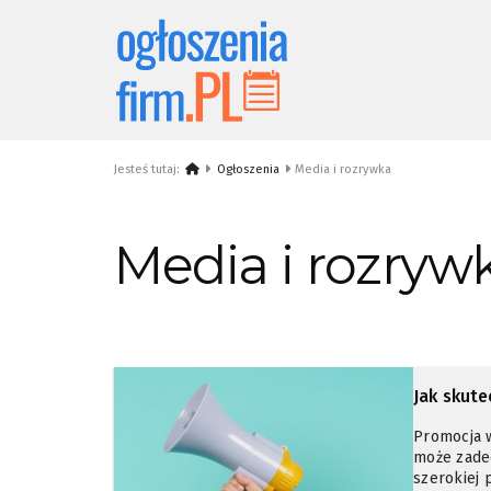
Jesteś tutaj:
Ogłoszenia
Media i rozrywka
Media i rozryw
Jak skut
Promocja 
może zade
szerokiej 