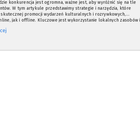
dzie konkurencja jest ogromna, ważne jest, aby wyróżnić się na tle
ntów. W tym artykule przedstawimy strategie i narzędzia, które
skutecznej promocji wydarzeń kulturalnych i rozrywkowych,
line, jak i offline. Kluczowe jest wykorzystanie lokalnych zasobów 
aby w pełni wykorzystać potencjał promocji w regionie.
cej