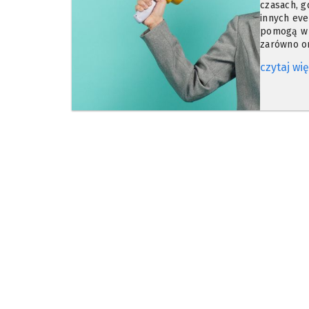
czasach, g
innych eve
pomogą w 
zarówno on
narzędzi, 
czytaj wię